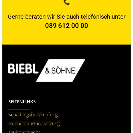
Gerne beraten wir Sie auch telefonisch unter
089 612 00 00
SEITENLINKS
Schädlings­bekämpfung
Gebäudeinstand­setzung
Taubenabwehr