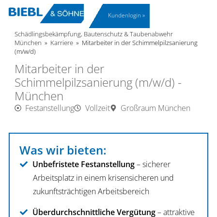
Schädlings­bekämpfung
Gebäudeinstand­setzung
Kundenlogin »
Schädlingsbekämpfung, Bautenschutz & Taubenabwehr
München
»
Karriere
»
Mitarbeiter in der Schimmelpilzsanierung
(m/w/d)
Mitarbeiter in der
Schimmelpilzsanierung (m/w/d) -
München
Festanstellung
Vollzeit
Großraum München
Was wir bieten:
Unbefristete Festanstellung
– sicherer
Arbeitsplatz in einem krisensicheren und
zukunftsträchtigen Arbeitsbereich
Überdurchschnittliche Vergütung
– attraktive