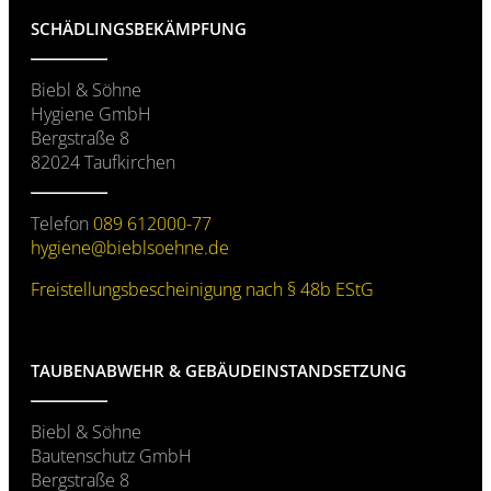
SCHÄDLINGS­BEKÄMPFUNG
Biebl & Söhne
Hygiene GmbH
Bergstraße 8
82024 Taufkirchen
Telefon
089 612000-77
hygiene@­
bieblsoehne.de
Freistellungs­bescheinigung nach § 48b EStG
TAUBENABWEHR & GEBÄUDE­INSTANDSETZUNG
Biebl & Söhne
Bautenschutz GmbH
Bergstraße 8