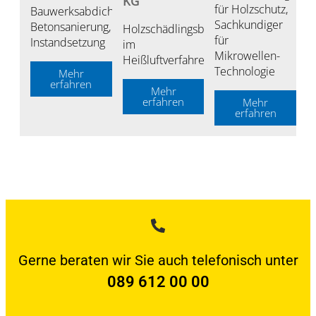
KG
für Holzschutz,
Bauwerksabdichtung,
Sachkundiger
Betonsanierung,
Holzschädlingsbekämpfung
für
Instandsetzung
im
Mikrowellen-
Heißluftverfahren
Technologie
Mehr
erfahren
Mehr
erfahren
Mehr
erfahren
Gerne beraten wir Sie auch telefonisch unter
089 612 00 00