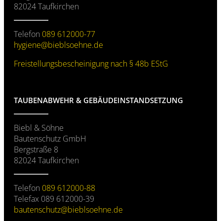
82024 Taufkirchen
Telefon
089 612000-77
hygiene@­
bieblsoehne.de
Freistellungs­bescheinigung nach § 48b EStG
TAUBENABWEHR & GEBÄUDE­INSTANDSETZUNG
Biebl & Söhne
Bautenschutz GmbH
Bergstraße 8
82024 Taufkirchen
Telefon
089 612000-88
Telefax 089 612000-39
bautenschutz@
bieblsoehne.de