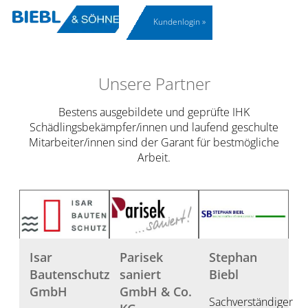
Schädlings­bekämpfung
Gebäudeinstand­setzung
Kundenlogin »
Unsere Partner
Bestens ausgebildete und geprüfte IHK
Schädlingsbekämpfer/innen und laufend geschulte
Mitarbeiter/innen sind der Garant für bestmögliche
Arbeit.
Isar
Parisek
Stephan
Bautenschutz
saniert
Biebl
GmbH
GmbH & Co.
Sachverständiger